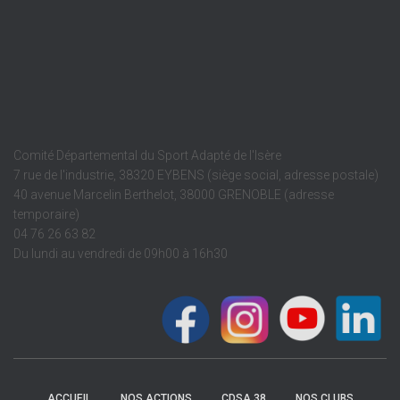
Comité Départemental du Sport Adapté de l'Isère
7 rue de l'industrie, 38320 EYBENS (siège social, adresse postale)
40 avenue Marcelin Berthelot, 38000 GRENOBLE (adresse
temporaire)
04 76 26 63 82
Du lundi au vendredi de 09h00 à 16h30
ACCUEIL
NOS ACTIONS
CDSA 38
NOS CLUBS