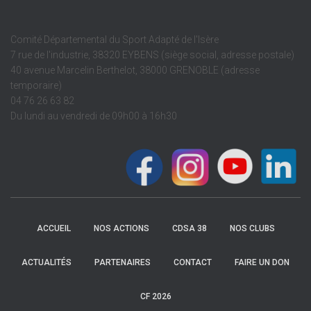
Comité Départemental du Sport Adapté de l'Isère
7 rue de l'industrie, 38320 EYBENS (siège social, adresse postale)
40 avenue Marcelin Berthelot, 38000 GRENOBLE (adresse
temporaire)
04 76 26 63 82
Du lundi au vendredi de 09h00 à 16h30
ACCUEIL
NOS ACTIONS
CDSA 38
NOS CLUBS
ACTUALITÉS
PARTENAIRES
CONTACT
FAIRE UN DON
CF 2026