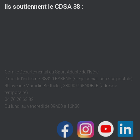
Ils soutiennent le CDSA 38 :
Comité Départemental du Sport Adapté de l'Isère
7 rue de l'industrie, 38320 EYBENS (siège social, adresse postale)
40 avenue Marcelin Berthelot, 38000 GRENOBLE (adresse
temporaire)
04 76 26 63 82
Du lundi au vendredi de 09h00 à 16h30