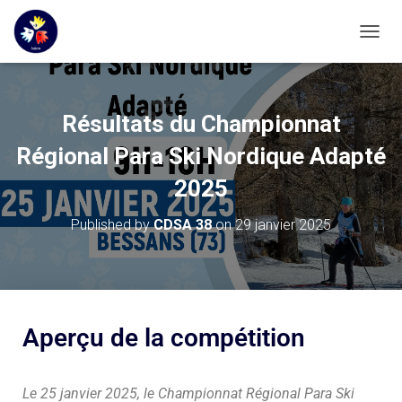
OUVRI
Résultats du Championnat
Régional Para Ski Nordique Adapté
2025
Published by
CDSA 38
on
29 janvier 2025
Aperçu de la compétition
Le 25 janvier 2025, le Championnat Régional Para Ski