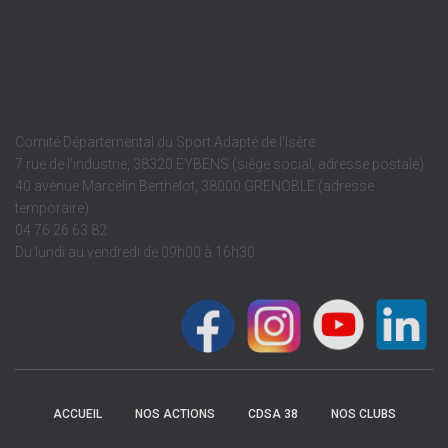
Comité Départemental du Sport Adapté de l'Isère
7 rue de l'industrie, 38320 EYBENS (siège social, adresse postale)
40 avenue Marcelin Berthelot, 38000 GRENOBLE (adresse
temporaire)
04 76 26 63 82
Du lundi au vendredi de 09h00 à 16h30
ACCUEIL
NOS ACTIONS
CDSA 38
NOS CLUBS