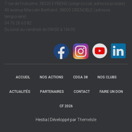
7 rue de l'industrie, 38320 EYBENS (siège social, adresse postale)
40 avenue Marcelin Berthelot, 38000 GRENOBLE (adresse
temporaire)
04 76 26 63 82
Du lundi au vendredi de 09h00 à 16h30
ACCUEIL
NOS ACTIONS
CDSA 38
NOS CLUBS
ACTUALITÉS
PARTENAIRES
CONTACT
FAIRE UN DON
CF 2026
Hestia | Développé par
ThemeIsle