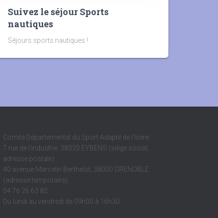
Suivez le séjour Sports
nautiques
Séjours sports nautiques !
Comité Départemental du Sport Adapté de l'Isère
7 rue de l'industrie, 38320 EYBENS (siège social,
adresse postale)
40 avenue Marcelin Berthelot, 38000 GRENOBLE
(adresse temporaire)
04 76 26 63 82
Du lundi au vendredi de 09h00 à 16h30