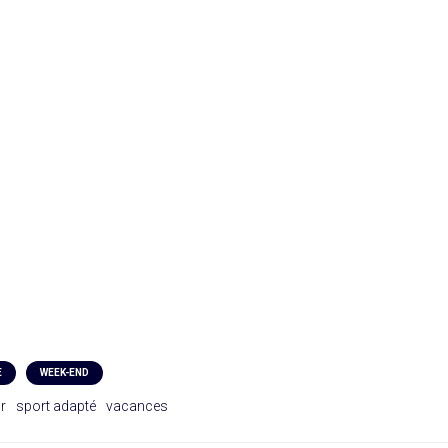
E
WEEK-END
r
sport adapté
vacances