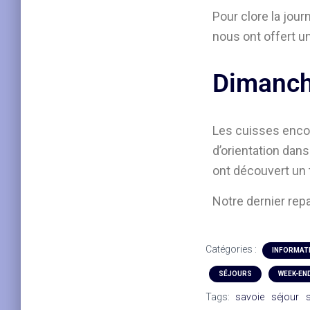
Pour clore la jou
nous ont offert u
Dimanch
Les cuisses encor
d’orientation dans
ont découvert un t
Notre dernier repa
Catégories :
INFORMAT
SÉJOURS
WEEK-EN
Tags:
savoie
séjour