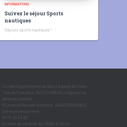
INFORMATIONS
Suivez le séjour Sports
nautiques
Séjours sports nautiques !
Comité Départemental du Sport Adapté de l'Isère
7 rue de l'industrie, 38320 EYBENS (siège social,
adresse postale)
40 avenue Marcelin Berthelot, 38000 GRENOBLE
(adresse temporaire)
04 76 26 63 82
Du lundi au vendredi de 09h00 à 16h30