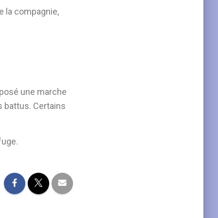
de la compagnie,
roposé une marche
s battus. Certains
efuge.