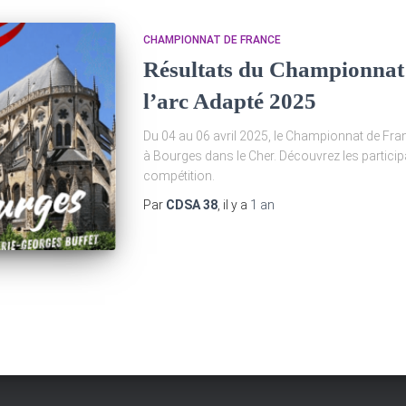
CHAMPIONNAT DE FRANCE
Résultats du Championnat 
l’arc Adapté 2025
Du 04 au 06 avril 2025, le Championnat de Fran
à Bourges dans le Cher. Découvrez les participa
compétition.
Par
CDSA 38
, il y a
1 an