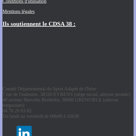
Conditions d'utilisation
Mentions légales
Ils soutiennent le CDSA 38 :
Comité Départemental du Sport Adapté de l'Isère
7 rue de l'industrie, 38320 EYBENS (siège social, adresse postale)
40 avenue Marcelin Berthelot, 38000 GRENOBLE (adresse
temporaire)
04 76 26 63 82
Du lundi au vendredi de 09h00 à 16h30