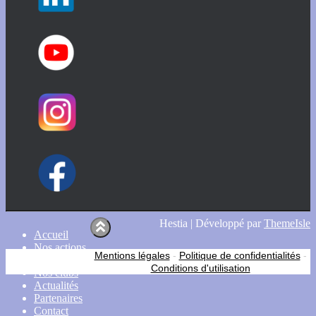
Hestia | Développé par
ThemeIsle
Accueil
Nos actions
Mentions légales
-
Politique de confidentialités
-
CDSA 38
Conditions d'utilisation
Nos clubs
Actualités
Partenaires
Contact