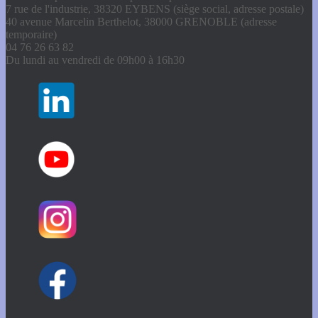
7 rue de l'industrie, 38320 EYBENS (siège social, adresse postale)
40 avenue Marcelin Berthelot, 38000 GRENOBLE (adresse
temporaire)
04 76 26 63 82
Du lundi au vendredi de 09h00 à 16h30