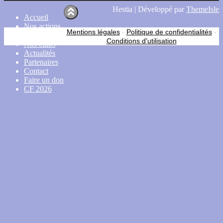
Hestia | Développé par
ThemeIsle
Accueil
Nos actions
Mentions légales
-
Politique de confidentialités
-
CDSA 38
Conditions d'utilisation
Nos clubs
Actualités
Partenaires
Contact
Faire un don
CF 2026