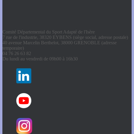
Comité Départemental du Sport Adapté de l'Isère
7 rue de l'industrie, 38320 EYBENS (siège social, adresse postale)
40 avenue Marcelin Berthelot, 38000 GRENOBLE (adresse
temporaire)
04 76 26 63 82
Du lundi au vendredi de 09h00 à 16h30