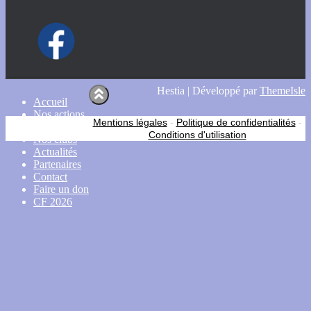
Hestia | Développé par
ThemeIsle
Accueil
Nos actions
Mentions légales
-
Politique de confidentialités
-
CDSA 38
Conditions d'utilisation
Nos clubs
Actualités
Partenaires
Contact
Faire un don
CF 2026