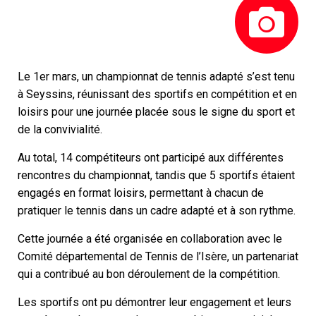
Photos de la 
Le
1er
mars
,
un
championnat
de
tennis
adapté
s’est
tenu
à
Seyssins
,
réunissant
des
sportifs en compétition et en
loisirs
pour
une
journée
placée
sous
le
signe
du
sport
et
de
la
convivialité.
Au
total,
14
compétiteurs
ont
participé
aux
différentes
rencontres
du
championnat,
tandis
que
5
sportifs
étaient
engagés
en
format
loisirs
,
permettant
à
chacun
de
pratiquer
le
tennis
dans
un
cadre
adapté
et
à
son
rythme.
Cette
journée
a
été
organisée
en
collaboration
avec
le
Comité départemental de Tennis de l’Isère
,
un
partenariat
qui
a
contribué
au
bon
déroulement
de
la
compétition.
Les
sportifs
ont
pu
démontrer
leur
engagement
et
leurs