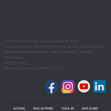
Comité Départemental du Sport Adapté de l'Isère
7 rue de l'industrie, 38320 EYBENS (siège social, adresse postale)
40 avenue Marcelin Berthelot, 38000 GRENOBLE (adresse
temporaire)
04 76 26 63 82
Du lundi au vendredi de 09h00 à 16h30
ACCUEIL
NOS ACTIONS
CDSA 38
NOS CLUBS