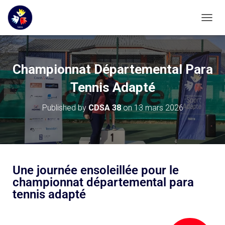
OUVRI
Championnat Départemental Para
Tennis Adapté
Published by
CDSA 38
on
13 mars 2026
Une journée ensoleillée pour le
championnat départemental para
tennis adapté