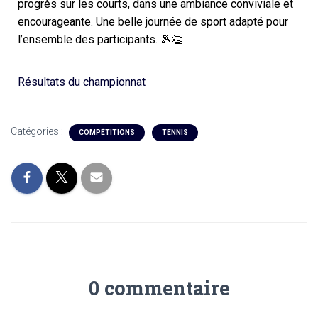
progrès
sur
les
courts
,
dans
une
ambiance
conviviale
et
encourageante.
Une
belle
journée
de
sport
adapté
pour
l’ensemble
des
participants. 🎾👏
Résultats du championnat
Catégories :
COMPÉTITIONS
TENNIS
0 commentaire