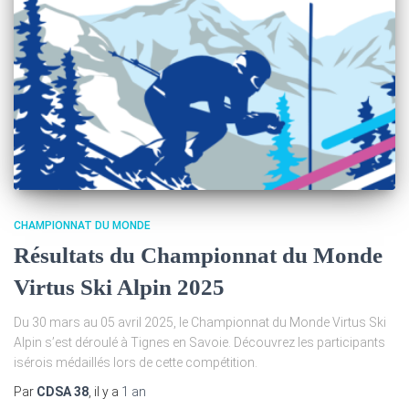
CHAMPIONNAT DU MONDE
Résultats du Championnat du Monde
Virtus Ski Alpin 2025
Du 30 mars au 05 avril 2025, le Championnat du Monde Virtus Ski
Alpin s’est déroulé à Tignes en Savoie. Découvrez les participants
isérois médaillés lors de cette compétition.
Par
CDSA 38
, il y a
1 an