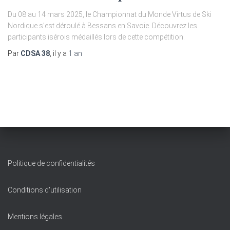
Du 08 au 14 mars 2025, le Championnat du Monde Virtus de Ski
Nordique s’est déroulé à Bessans en Savoie. Découvrez les
participants isérois médaillés lors de cette compétition.
Par
CDSA 38
, il y a
1 an
Politique de confidentialités
Conditions d'utilisation
Mentions légales