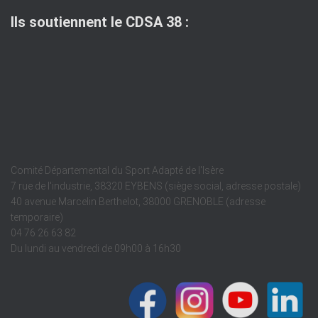
Ils soutiennent le CDSA 38 :
Comité Départemental du Sport Adapté de l'Isère
7 rue de l'industrie, 38320 EYBENS (siège social, adresse postale)
40 avenue Marcelin Berthelot, 38000 GRENOBLE (adresse
temporaire)
04 76 26 63 82
Du lundi au vendredi de 09h00 à 16h30