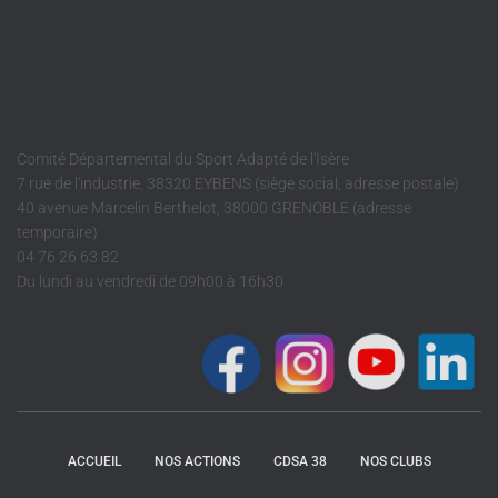
Comité Départemental du Sport Adapté de l'Isère
7 rue de l'industrie, 38320 EYBENS (siège social, adresse postale)
40 avenue Marcelin Berthelot, 38000 GRENOBLE (adresse
temporaire)
04 76 26 63 82
Du lundi au vendredi de 09h00 à 16h30
ACCUEIL
NOS ACTIONS
CDSA 38
NOS CLUBS