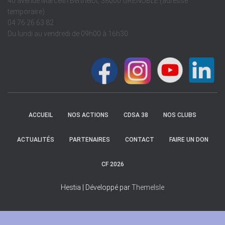
40 avenue Marcelin Berthelot, 38000 GRENOBLE (adresse
temporaire)
04 76 26 63 82
Du lundi au vendredi de 09h00 à 16h30
ACCUEIL
NOS ACTIONS
CDSA 38
NOS CLUBS
ACTUALITÉS
PARTENAIRES
CONTACT
FAIRE UN DON
CF 2026
Hestia | Développé par
ThemeIsle
Mentions légales
-
Politique de confidentialités
-
Conditions d'utilisation