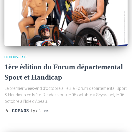
DÉCOUVERTE
1ère édition du Forum départemental
Sport et Handicap
Le premier week-end d’octobre a lieu le Forum départemental Sport
& Handicap en Isère. Rendez-vous le 05 octobre à Seyssinet, le 06
octobre à l’Isle d’Abeau.
Par
CDSA 38
, il y a
2 ans