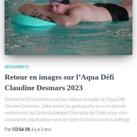
DÉCOUVERTE
Retour en images sur l’Aqua Défi
Claudine Desmars 2023
Dimanche 03 Décembre a eu lieu l’édition annuelle de l’Aqua Défi
Claudine Desmars. Cette année, les participants se sont donnés
rendez-vous au Centre Aquatique l’Olympide de Chatte pour vivre
une journée aqualudique sous le signe de l’inclusion et du partage.
Par
CDSA 38
, il y a
3 ans