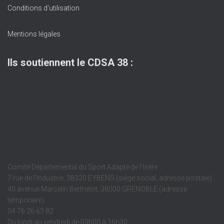
Conditions d'utilisation
Mentions légales
Ils soutiennent le CDSA 38 :
Comité Départemental du Sport Adapté de l'Isère
7 rue de l'industrie, 38320 EYBENS (siège social, adresse postale)
40 avenue Marcelin Berthelot, 38000 GRENOBLE (adresse
temporaire)
04 76 26 63 82
Du lundi au vendredi de 09h00 à 16h30